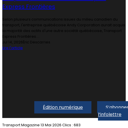
Express Frontières
Selon plusieurs communications issues du milieu canadien du
transport, l'entreprise québécoise Andy Corporation aurait acquis
la majorité des actifs d'une autre société québécoise, Transport
Express Frontières....
Jul 14, 2026
Éric Descarries
Lire l'article
Édition numérique
S’abonner
l’infolettre
Transport Magazine
13 Mai 2026
Clics : 683