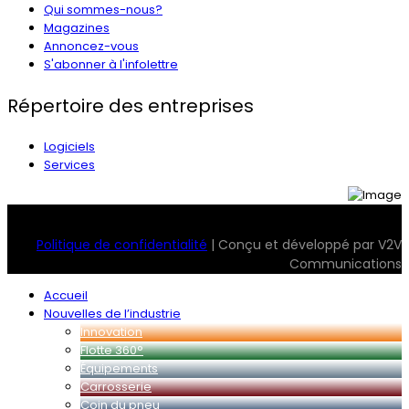
Qui sommes-nous?
Magazines
Annoncez-vous
S'abonner à l'infolettre
Répertoire des entreprises
Logiciels
Services
© 2026 Transport Magazine. Tous droits réservés. Serv2
Politique de confidentialité
| Conçu et développé par V2V
Communications
Accueil
Nouvelles de l’industrie
Innovation
Flotte 360°
Équipements
Carrosserie
Coin du pneu