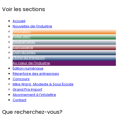
Voir les sections
Accueil
Nouvelles de l’industrie
Innovation
Flotte 360°
Équipements
Carrosserie
Coin du pneu
L'Écho du transport
Au cœur de l'industrie
Édition numérique
Répertoire des entreprises
Concours
Mike Ward : Modeste & Sous Écoute
Grand Prix Import
Abonnement à l'infolettre
Contact
Que recherchez-vous?