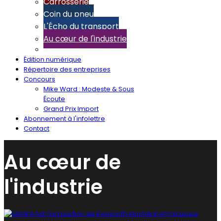
Carrosserie
Coin du pneu
L'Écho du transport
Au cœur de l'industrie
Édition numérique
Répertoire des entreprises
Concours
Mike Ward : Modeste & Sous
Écoute
Grand Prix Import
Abonnement à l'infolettre
Contact
Au cœur de
l'industrie