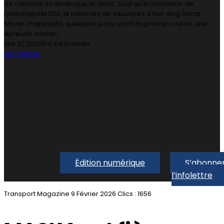
de camions en Amérique du Nord. Sauf qu'à l'occasion de
l'Indianapolis 500, le fabricant de saucisses à hot-dog Oscar
Mayer chapeaute, quelques jours avant la grande course, une
épreuve mettan...
Mai 21, 2026
Éric Descarries
Lire l'article
Édition numérique
S’abonner
l’infolettre
Transport Magazine
9 Février 2026
Clics : 1656