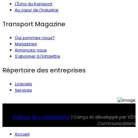
L'Écho du transport
Au cœur de l'industrie
Transport Magazine
Qui sommes-nous?
Magazines
Annoncez-vous
S'abonner à l'infolettre
Répertoire des entreprises
Logiciels
Services
© 2026 Transport Magazine. Tous droits réservés. Serv2
Politique de confidentialité
| Conçu et développé par V2V
Communications
Accueil