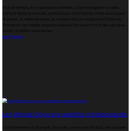
Il fut un temps, il y a quelques années, où je voyageais un peu
partout dans le monde, surtout pour mon travail, mais aussi pour
le plaisir. À cette époque, je collaborais au magazine L'Écho du
Transport, qui existe toujours aujourd'hui sous forme de rubrique ...
Jul 03, 2026
Éric Descarries
Lire l'article
Les Winnie Dogs en vedette à Indianapolis
Contrairement à l'Europe, il y a peu, sinon pas du tout, de courses