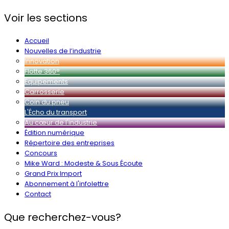
Voir les sections
Accueil
Nouvelles de l’industrie
Innovation
Flotte 360°
Équipements
Carrosserie
Coin du pneu
L'Écho du transport
Au cœur de l'industrie
Édition numérique
Répertoire des entreprises
Concours
Mike Ward : Modeste & Sous Écoute
Grand Prix Import
Abonnement à l'infolettre
Contact
Que recherchez-vous?