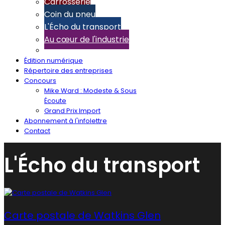
Carrosserie
Coin du pneu
L'Écho du transport
Au cœur de l'industrie
Édition numérique
Répertoire des entreprises
Concours
Mike Ward : Modeste & Sous
Écoute
Grand Prix Import
Abonnement à l'infolettre
Contact
L'Écho du transport
Carte postale de Watkins Glen