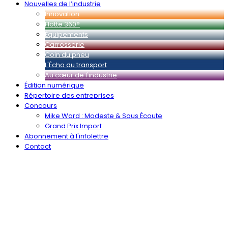
Nouvelles de l’industrie
Innovation
Flotte 360°
Équipements
Carrosserie
Coin du pneu
L'Écho du transport
Au cœur de l'industrie
Édition numérique
Répertoire des entreprises
Concours
Mike Ward : Modeste & Sous Écoute
Grand Prix Import
Abonnement à l'infolettre
Contact