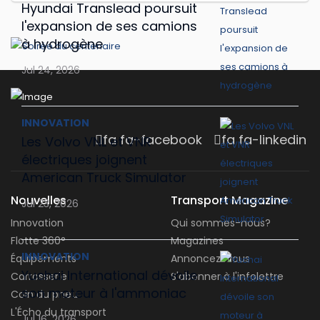
Hyundai Translead poursuit
l'expansion de ses camions
à hydrogène
Jul 24, 2026
INNOVATION
fa fa-facebook
fa fa-linkedin
Les Volvo VNL et VNR
électriques joignent
American Truck Simulator
Nouvelles
Transport Magazine
Jul 23, 2026
Innovation
Qui sommes-nous?
Flotte 360°
Magazines
INNOVATION
Équipements
Annoncez-vous
Yuchai International dévoile
Carrosserie
S'abonner à l'infolettre
son moteur à l'ammoniac
Coin du pneu
L'Écho du transport
Jul 16, 2026