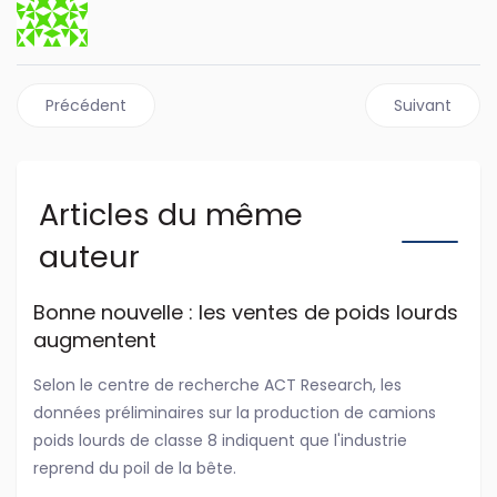
Article précédent : Kenworth annonce des boîtes automat
Article suivant
Précédent
Suivant
Articles du même
auteur
Bonne nouvelle : les ventes de poids lourds
augmentent
Selon le centre de recherche ACT Research, les
données préliminaires sur la production de camions
poids lourds de classe 8 indiquent que l'industrie
reprend du poil de la bête.