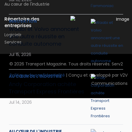
Au cœur de l'industrie
Répertoire des
INNOVATION
entreprises
Waabi et Volvo annoncent
Logiciels
une autre réussite en
Services
conduite autonome
Jul 15, 2026
© 2026 Transport Magazine. Tous droits réservés. Serv2
Politique de confidentialité
| Conçu et développé par V2V
AU CŒUR DE L'INDUSTRIE
Andy Corporation achète
Communications
Transport Express Frontières
Jul 14, 2026
AU CŒUR DE L'INDUSTRIE