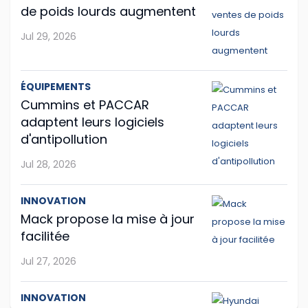
Si vous êtes amateur de jeux vidéo sur le camionnage
de poids lourds augmentent
ou de formation par informatique, vous serez peut-
Jul 29, 2026
être intéressé par American Truck Simulator, d'autant
plus que le jeu propose depuis peu ...
ÉQUIPEMENTS
Jul 23, 2026
Cummins et PACCAR
adaptent leurs logiciels
d'antipollution
Jul 28, 2026
INNOVATION
Mack propose la mise à jour
facilitée
Jul 27, 2026
INNOVATION