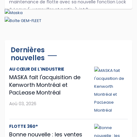
maintenance de flotte avec sa nouvelle fonction Lock
& Leave (« verrouiller et partir »), int�...
Jul 27, 2026
Hyundai Translead poursuit l'expansion de
ses camions à hydrogène
Dernières
nouvelles
Même si le démarrage semble un peu laborieux,
l'entreprise sud-coréenne Hyundai Translead poursuit
AU CŒUR DE L'INDUSTRIE
son expansion.
MASKA fait l'acquisition de
Kenworth Montréal et
...
PacLease Montréal
Jul 24, 2026
Aoû 03, 2026
Les Volvo VNL et VNR électriques joignent
FLOTTE 360°
American Truck Simulator
Bonne nouvelle : les ventes