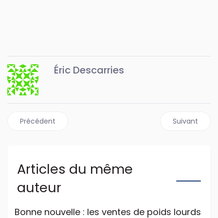
Éric Descarries
Article précédent : Le nouveau Mack Anthem fait ses débu
Article suiva
Précédent
Suivant
Articles du même
auteur
Bonne nouvelle : les ventes de poids lourds