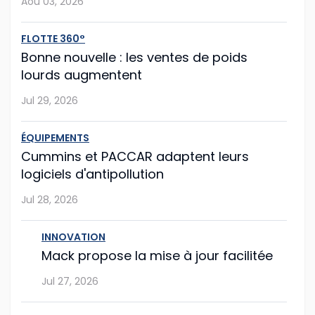
Aoû 03, 2026
Jul 28, 2026
FLOTTE 360°
Mack propose la mise à jour facilitée
Bonne nouvelle : les ventes de poids
lourds augmentent
Le constructeur américain Mack Trucks franchit une
nouvelle étape vers la simplification de la
Jul 29, 2026
maintenance de flotte avec sa nouvelle fonction Lock
& Leave (« verrouiller et partir »), int�...
ÉQUIPEMENTS
Cummins et PACCAR adaptent leurs
Jul 27, 2026
logiciels d'antipollution
Jul 28, 2026
Hyundai Translead poursuit l'expansion de
ses camions à hydrogène
INNOVATION
Même si le démarrage semble un peu laborieux,
Mack propose la mise à jour facilitée
l'entreprise sud-coréenne Hyundai Translead poursuit
Jul 27, 2026
son expansion.
...