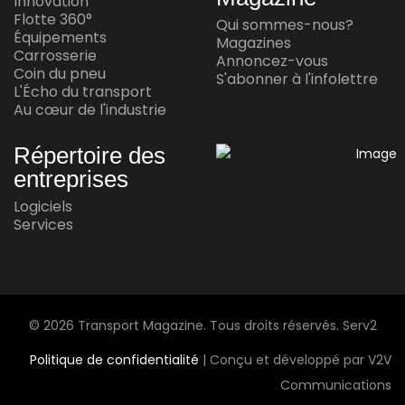
Innovation
Waabi et Volvo annoncent une autre
Flotte 360°
Qui sommes-nous?
réussite en conduite autonome
Équipements
Magazines
Carrosserie
Annoncez-vous
Jul 15, 2026
Coin du pneu
S'abonner à l'infolettre
L'Écho du transport
Au cœur de l'industrie
AU CŒUR DE L'INDUSTRIE
Andy Corporation achète Transport
Répertoire des
Express Frontières
entreprises
Jul 14, 2026
Logiciels
Services
AU CŒUR DE L'INDUSTRIE
Le plus grand transporteur automobile
maritime au monde arrive au Mexique
Jul 13, 2026
© 2026 Transport Magazine. Tous droits réservés. Serv2
Politique de confidentialité
| Conçu et développé par V2V
Communications