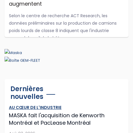
augmentent
Selon le centre de recherche ACT Research, les
données préliminaires sur la production de camions
poids lourds de classe 8 indiquent que l'industrie
reprend du poil de la bête.
...
Jul 29, 2026
Cummins et PACCAR adaptent leurs
Dernières
logiciels d'antipollution
nouvelles
Cummins et PACCAR ont récemment annoncé des
AU CŒUR DE L'INDUSTRIE
modifications logicielles à leurs moteurs diesel afin que
MASKA fait l'acquisition de Kenworth
les routiers puissent continuer à rouler plus longtemps
Montréal et PacLease Montréal
après que les capteurs du camion o...