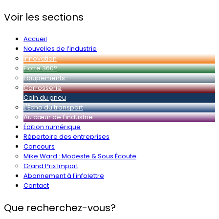
Voir les sections
Accueil
Nouvelles de l’industrie
Innovation
Flotte 360°
Équipements
Carrosserie
Coin du pneu
L'Écho du transport
Au cœur de l'industrie
Édition numérique
Répertoire des entreprises
Concours
Mike Ward : Modeste & Sous Écoute
Grand Prix Import
Abonnement à l'infolettre
Contact
Que recherchez-vous?