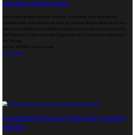
entrepôt de Winnipeg
Sans faire grand bruit, le Groupe Touchette, une entreprise
québécoise, est devenu le plus important distributeur de pneus
de tous formats au Canada, y compris pour les camions lourds.
L'entreprise a ainsi décidé d'agrandir son centre de distribution
de Winnip...
Jul 08, 2026
Éric Descarries
Lire l'article
Continental lance un pneu avec capteur
intégré