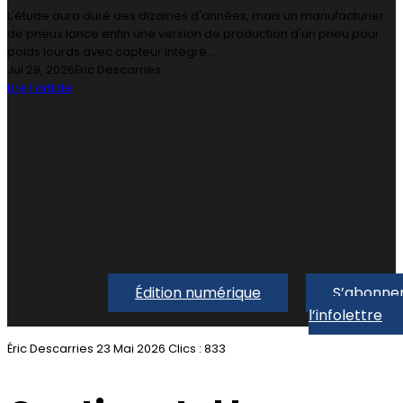
L'étude aura duré des dizaines d'années, mais un manufacturier
de pneus lance enfin une version de production d'un pneu pour
poids lourds avec capteur intégré...
Jui 29, 2026
Éric Descarries
Lire l'article
Édition numérique
S’abonner
l’infolettre
Éric Descarries
23 Mai 2026
Clics : 833