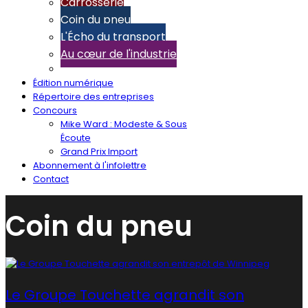
Carrosserie
Coin du pneu
L'Écho du transport
Au cœur de l'industrie
Édition numérique
Répertoire des entreprises
Concours
Mike Ward : Modeste & Sous
Écoute
Grand Prix Import
Abonnement à l'infolettre
Contact
Coin du pneu
Le Groupe Touchette agrandit son