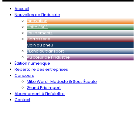
Accueil
Nouvelles de l’industrie
Innovation
Flotte 360°
Équipements
Carrosserie
Coin du pneu
L'Écho du transport
Au cœur de l'industrie
Édition numérique
Répertoire des entreprises
Concours
Mike Ward : Modeste & Sous Écoute
Grand Prix Import
Abonnement à l'infolettre
Contact