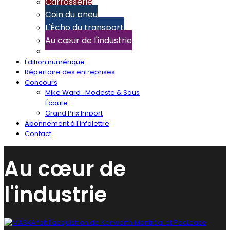
Carrosserie
Coin du pneu
L'Écho du transport
Au cœur de l'industrie
Édition numérique
Répertoire des entreprises
Concours
Mike Ward : Modeste & Sous
Écoute
Grand Prix Import
Abonnement à l'infolettre
Contact
Au cœur de
l'industrie