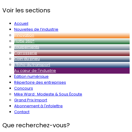
Voir les sections
Accueil
Nouvelles de l’industrie
Innovation
Flotte 360°
Équipements
Carrosserie
Coin du pneu
L'Écho du transport
Au cœur de l'industrie
Édition numérique
Répertoire des entreprises
Concours
Mike Ward : Modeste & Sous Écoute
Grand Prix Import
Abonnement à l'infolettre
Contact
Que recherchez-vous?