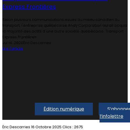
Express Frontières
Selon plusieurs communications issues du milieu canadien du
transport, l'entreprise québécoise Andy Corporation aurait acquis
la majorité des actifs d'une autre société québécoise, Transport
Express Frontières....
Jul 14, 2026
Éric Descarries
Lire l'article
Édition numérique
S’abonner
l’infolettre
Éric Descarries
16 Octobre 2025
Clics : 2675