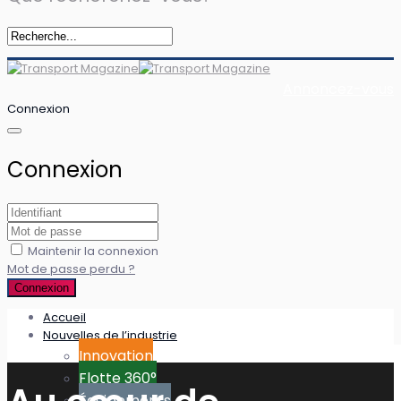
Annoncez-vous
Connexion
Connexion
Maintenir la connexion
Mot de passe perdu ?
Connexion
Accueil
Nouvelles de l’industrie
Innovation
Flotte 360°
Équipements