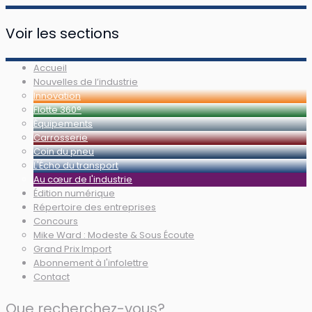
Voir les sections
Accueil
Nouvelles de l’industrie
Innovation
Flotte 360°
Équipements
Carrosserie
Coin du pneu
L'Écho du transport
Au cœur de l'industrie
Édition numérique
Répertoire des entreprises
Concours
Mike Ward : Modeste & Sous Écoute
Grand Prix Import
Abonnement à l'infolettre
Contact
Que recherchez-vous?