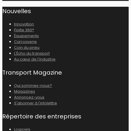
Nouvelles
Innovation
Flotte 360°
Équipements
Carrosserie
Coin du pneu
L'Écho du transport
Au cœur de l'industrie
Transport Magazine
Qui sommes-nous?
Magazines
Annoncez-vous
S'abonner à l'infolettre
Répertoire des entreprises
Logiciels