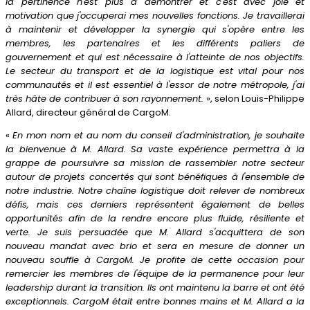
la pertinence n'est plus à démontrer et c'est avec joie et
motivation que j'occuperai mes nouvelles fonctions. Je travaillerai
à maintenir et développer la synergie qui s'opère entre les
membres, les partenaires et les différents paliers de
gouvernement et qui est nécessaire à l'atteinte de nos objectifs.
Le secteur du transport et de la logistique est vital pour nos
communautés et il est essentiel à l'essor de notre métropole, j'ai
très hâte de contribuer à son rayonnement.
», selon Louis-Philippe
Allard, directeur général de CargoM.
«
En mon nom et au nom du conseil d'administration, je souhaite
la bienvenue à M. Allard. Sa vaste expérience permettra à la
grappe de poursuivre sa mission de rassembler notre secteur
autour de projets concertés qui sont bénéfiques à l'ensemble de
notre industrie. Notre chaîne logistique doit relever de nombreux
défis, mais ces derniers représentent également de belles
opportunités afin de la rendre encore plus fluide, résiliente et
verte. Je suis persuadée que M. Allard s'acquittera de son
nouveau mandat avec brio et sera en mesure de donner un
nouveau souffle à CargoM. Je profite de cette occasion pour
remercier les membres de l'équipe de la permanence pour leur
leadership durant la transition. Ils ont maintenu la barre et ont été
exceptionnels. CargoM était entre bonnes mains et M. Allard a la