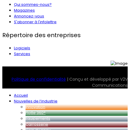
Qui sommes-nous?
Magazines
Annoncez-vous
S'abonner à l'infolettre
Répertoire des entreprises
Logiciels
Services
© 2026 Transport Magazine. Tous droits réservés. Serv2
Politique de confidentialité
| Conçu et développé par V2V
Communications
Accueil
Nouvelles de l’industrie
Innovation
Flotte 360°
Équipements
Carrosserie