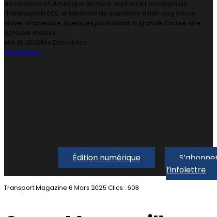
de camions en Amérique du Nord. Sauf qu'à l'occasion de
l'Indianapolis 500, le fabricant de saucisses à hot-dog Oscar
Mayer chapeaute, quelques jours avant la grande course, une
épreuve mettan...
Mai 21, 2026
Éric Descarries
Lire l'article
Édition numérique
S’abonner
l’infolettre
Transport Magazine
6 Mars 2025
Clics : 608