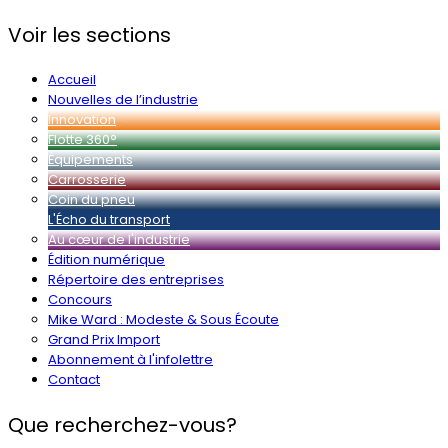
Voir les sections
Accueil
Nouvelles de l’industrie
Innovation
Flotte 360°
Équipements
Carrosserie
Coin du pneu
L'Écho du transport
Au cœur de l'industrie
Édition numérique
Répertoire des entreprises
Concours
Mike Ward : Modeste & Sous Écoute
Grand Prix Import
Abonnement à l'infolettre
Contact
Que recherchez-vous?