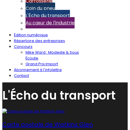
Carrosserie
Coin du pneu
L'Écho du transport
Au cœur de l'industrie
Édition numérique
Répertoire des entreprises
Concours
Mike Ward : Modeste & Sous
Écoute
Grand Prix Import
Abonnement à l'infolettre
Contact
L'Écho du transport
Carte postale de Watkins Glen