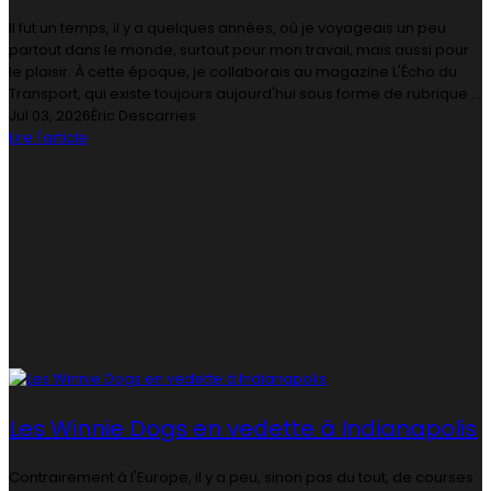
Il fut un temps, il y a quelques années, où je voyageais un peu
partout dans le monde, surtout pour mon travail, mais aussi pour
le plaisir. À cette époque, je collaborais au magazine L'Écho du
Transport, qui existe toujours aujourd'hui sous forme de rubrique ...
Jul 03, 2026
Éric Descarries
Lire l'article
Les Winnie Dogs en vedette à Indianapolis
Contrairement à l'Europe, il y a peu, sinon pas du tout, de courses