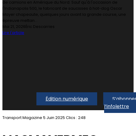
de camions en Amérique du Nord. Sauf qu'à l'occasion de
l'Indianapolis 500, le fabricant de saucisses à hot-dog Oscar
Mayer chapeaute, quelques jours avant la grande course, une
épreuve mettan...
Mai 21, 2026
Éric Descarries
Lire l'article
Édition numérique
S’abonner
l’infolettre
Transport Magazine
5 Juin 2025
Clics : 248