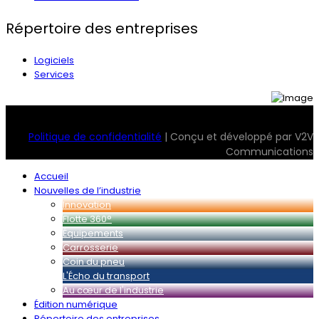
Répertoire des entreprises
Logiciels
Services
© 2026 Transport Magazine. Tous droits réservés. Serv2
Politique de confidentialité
| Conçu et développé par V2V
Communications
Accueil
Nouvelles de l’industrie
Innovation
Flotte 360°
Équipements
Carrosserie
Coin du pneu
L'Écho du transport
Au cœur de l'industrie
Édition numérique
Répertoire des entreprises