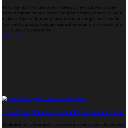
Il fut un temps, il y a quelques années, où je voyageais un peu
partout dans le monde, surtout pour mon travail, mais aussi pour
le plaisir. À cette époque, je collaborais au magazine L'Écho du
Transport, qui existe toujours aujourd'hui sous forme de rubrique ...
Jul 03, 2026
Éric Descarries
Lire l'article
Les Winnie Dogs en vedette à Indianapolis
Contrairement à l'Europe, il y a peu, sinon pas du tout, de courses