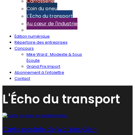
Carrosserie
Coin du pneu
L'Écho du transport
Au cœur de l'industrie
Édition numérique
Répertoire des entreprises
Concours
Mike Ward : Modeste & Sous
Écoute
Grand Prix Import
Abonnement à l'infolettre
Contact
L'Écho du transport
Carte postale de Watkins Glen