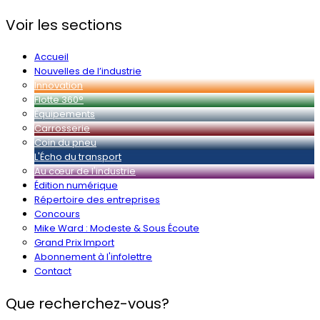
Voir les sections
Accueil
Nouvelles de l’industrie
Innovation
Flotte 360°
Équipements
Carrosserie
Coin du pneu
L'Écho du transport
Au cœur de l'industrie
Édition numérique
Répertoire des entreprises
Concours
Mike Ward : Modeste & Sous Écoute
Grand Prix Import
Abonnement à l'infolettre
Contact
Que recherchez-vous?