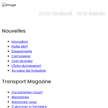
fa fa-facebook
fa fa-linkedin
Nouvelles
Innovation
Flotte 360°
Équipements
Carrosserie
Coin du pneu
L'Écho du transport
Au cœur de l'industrie
Transport Magazine
Qui sommes-nous?
Magazines
Annoncez-vous
S'abonner à l'infolettre