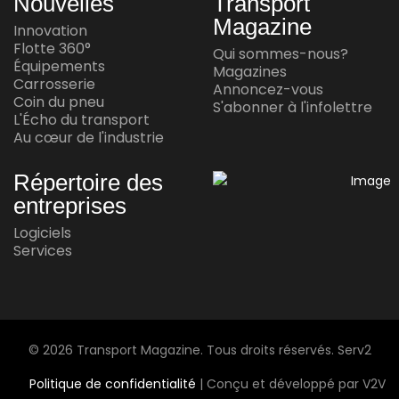
Nouvelles
Transport
INNOVATION
Magazine
Innovation
Waabi et Volvo annoncent une autre
Flotte 360°
Qui sommes-nous?
réussite en conduite autonome
Équipements
Magazines
Carrosserie
Annoncez-vous
Jul 15, 2026
Coin du pneu
S'abonner à l'infolettre
L'Écho du transport
Au cœur de l'industrie
AU CŒUR DE L'INDUSTRIE
Andy Corporation achète Transport
Répertoire des
Express Frontières
entreprises
Jul 14, 2026
Logiciels
Services
AU CŒUR DE L'INDUSTRIE
Le plus grand transporteur automobile
maritime au monde arrive au Mexique
Jul 13, 2026
© 2026 Transport Magazine. Tous droits réservés. Serv2
Politique de confidentialité
| Conçu et développé par V2V