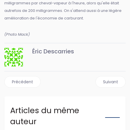
milligrammes par cheval-vapeur à l'heure, alors qu'elle était
autrefois de 200 milligrammes. On s'attend aussi à une légère
amélioration de l'économie de carburant.
(Photo Mack)
Éric Descarries
Article précédent : Mack Trucks lance sa technologie Imp
Article suiva
Précédent
Suivant
Articles du même
auteur