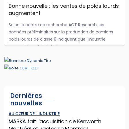
Bonne nouvelle : les ventes de poids lourds
augmentent
Selon le centre de recherche ACT Research, les
données préliminaires sur la production de camions
poids lourds de classe 8 indiquent que l'industrie
reprend du poil de la bête.
...
Jul 29, 2026
Cummins et PACCAR adaptent leurs
Dernières
logiciels d'antipollution
nouvelles
Cummins et PACCAR ont récemment annoncé des
AU CŒUR DE L'INDUSTRIE
modifications logicielles à leurs moteurs diesel afin que
MASKA fait l'acquisition de Kenworth
les routiers puissent continuer à rouler plus longtemps
Montréal et PacLease Montréal
après que les capteurs du camion o...