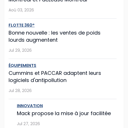
Aoû 03, 2026
Jul 28, 2026
FLOTTE 360°
Mack propose la mise à jour facilitée
Bonne nouvelle : les ventes de poids
lourds augmentent
Le constructeur américain Mack Trucks franchit une
nouvelle étape vers la simplification de la
Jul 29, 2026
maintenance de flotte avec sa nouvelle fonction Lock
& Leave (« verrouiller et partir »), int�...
ÉQUIPEMENTS
Cummins et PACCAR adaptent leurs
Jul 27, 2026
logiciels d'antipollution
Jul 28, 2026
Hyundai Translead poursuit l'expansion de
ses camions à hydrogène
INNOVATION
Même si le démarrage semble un peu laborieux,
Mack propose la mise à jour facilitée
l'entreprise sud-coréenne Hyundai Translead poursuit
Jul 27, 2026
son expansion.