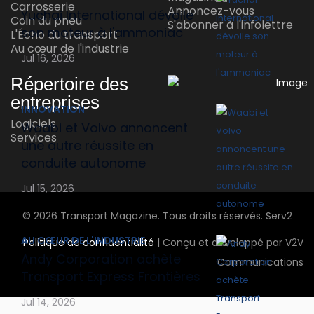
Carrosserie
Annoncez-vous
Yuchai International dévoile
Coin du pneu
S'abonner à l'infolettre
son moteur à l'ammoniac
L'Écho du transport
Au cœur de l'industrie
Jul 16, 2026
Répertoire des
entreprises
INNOVATION
Logiciels
Waabi et Volvo annoncent
Services
une autre réussite en
conduite autonome
Jul 15, 2026
© 2026 Transport Magazine. Tous droits réservés. Serv2
AU CŒUR DE L'INDUSTRIE
Politique de confidentialité
| Conçu et développé par V2V
Andy Corporation achète
Communications
Transport Express Frontières
Jul 14, 2026