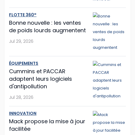
Mack propose la mise à jour facilitée
FLOTTE 360°
Le constructeur américain Mack Trucks franchit une
Bonne nouvelle : les ventes
nouvelle étape vers la simplification de la
de poids lourds augmentent
maintenance de flotte avec sa nouvelle fonction Lock
& Leave (« verrouiller et partir »), int�...
Jul 29, 2026
Jul 27, 2026
ÉQUIPEMENTS
Hyundai Translead poursuit l'expansion de
Cummins et PACCAR
ses camions à hydrogène
adaptent leurs logiciels
d'antipollution
Même si le démarrage semble un peu laborieux,
Jul 28, 2026
l'entreprise sud-coréenne Hyundai Translead poursuit
son expansion.
INNOVATION
...
Mack propose la mise à jour
facilitée
Jul 24, 2026