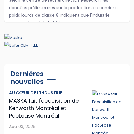
Selon le centre de recherche ACT Research, les
données préliminaires sur la production de camions
poids lourds de classe 8 indiquent que l'industrie
reprend du poil de la bête.
...
Jul 29, 2026
Cummins et PACCAR adaptent leurs
Dernières
logiciels d'antipollution
nouvelles
Cummins et PACCAR ont récemment annoncé des
AU CŒUR DE L'INDUSTRIE
modifications logicielles à leurs moteurs diesel afin que
MASKA fait l'acquisition de
les routiers puissent continuer à rouler plus longtemps
Kenworth Montréal et
après que les capteurs du camion o...
PacLease Montréal
Jul 28, 2026
Aoû 03, 2026