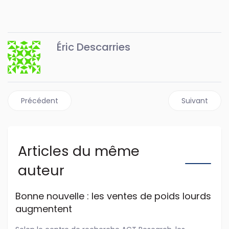
Éric Descarries
Article précédent : Le nouveau Cummins X10 en détail
Article suiva
Précédent
Suivant
Articles du même
auteur
Bonne nouvelle : les ventes de poids lourds
augmentent