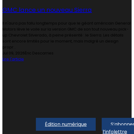
GMC lance un nouveau Sierra
Il n'aura pas fallu longtemps pour que le géant américain General
Motors lève le voile sur la version GMC de son tout nouveau pick-
up Chevrolet Silverado, à peine présenté : le Sierra. Les détails
sont encore limités pour le moment, mais malgré un design
propr...
Jul 09, 2026
Éric Descarries
Lire l'article
Édition numérique
S’abonner
l’infolettre