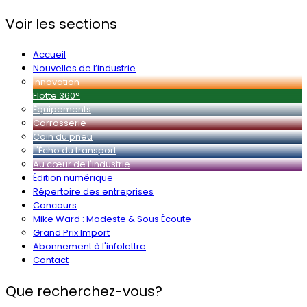
Voir les sections
Accueil
Nouvelles de l’industrie
Innovation
Flotte 360°
Équipements
Carrosserie
Coin du pneu
L'Écho du transport
Au cœur de l'industrie
Édition numérique
Répertoire des entreprises
Concours
Mike Ward : Modeste & Sous Écoute
Grand Prix Import
Abonnement à l'infolettre
Contact
Que recherchez-vous?