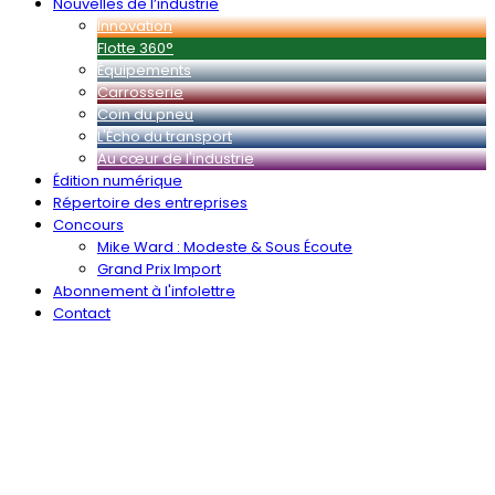
Nouvelles de l’industrie
Innovation
Flotte 360°
Équipements
Carrosserie
Coin du pneu
L'Écho du transport
Au cœur de l'industrie
Édition numérique
Répertoire des entreprises
Concours
Mike Ward : Modeste & Sous Écoute
Grand Prix Import
Abonnement à l'infolettre
Contact