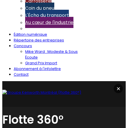
Carrosserie
Coin du pneu
L'Écho du transport
Au cœur de l'industrie
Édition numérique
Répertoire des entreprises
Concours
Mike Ward : Modeste & Sous
Écoute
Grand Prix Import
Abonnement à l'infolettre
Contact
✕
Flotte 360°