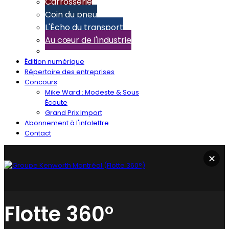
Carrosserie
Coin du pneu
L'Écho du transport
Au cœur de l'industrie
Édition numérique
Répertoire des entreprises
Concours
Mike Ward : Modeste & Sous
Écoute
Grand Prix Import
Abonnement à l'infolettre
Contact
✕
Flotte 360°