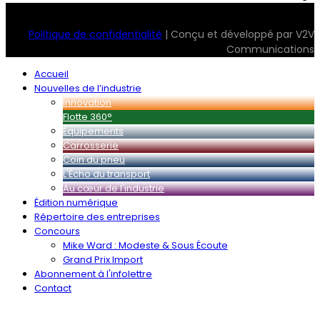
© 2026 Transport Magazine. Tous droits réservés. Serv2
Politique de confidentialité
| Conçu et développé par V2V
Communications
Accueil
Nouvelles de l’industrie
Innovation
Flotte 360°
Équipements
Carrosserie
Coin du pneu
L'Écho du transport
Au cœur de l'industrie
Édition numérique
Répertoire des entreprises
Concours
Mike Ward : Modeste & Sous Écoute
Grand Prix Import
Abonnement à l'infolettre
Contact