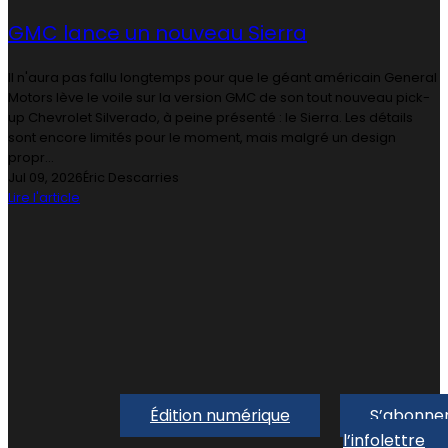
GMC lance un nouveau Sierra
Il n'aura pas fallu longtemps pour que le géant américain General
Motors lève le voile sur la version GMC de son tout nouveau pick-
up Chevrolet Silverado, à peine présenté : le Sierra. Les détails
sont encore limités pour le moment, mais malgré un design
propr...
Jul 09, 2026
Éric Descarries
Lire l'article
Édition numérique
S’abonner
l’infolettre