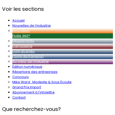
Voir les sections
Accueil
Nouvelles de l’industrie
Innovation
Flotte 360°
Équipements
Carrosserie
Coin du pneu
L'Écho du transport
Au cœur de l'industrie
Édition numérique
Répertoire des entreprises
Concours
Mike Ward : Modeste & Sous Écoute
Grand Prix Import
Abonnement à l'infolettre
Contact
Que recherchez-vous?