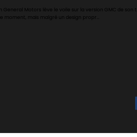
in General Motors lève le voile sur la version GMC de son
r le moment, mais malgré un design propr...