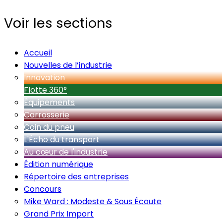
Voir les sections
Accueil
Nouvelles de l’industrie
Innovation
Flotte 360°
Équipements
Carrosserie
Coin du pneu
L'Écho du transport
Au cœur de l'industrie
Édition numérique
Répertoire des entreprises
Concours
Mike Ward : Modeste & Sous Écoute
Grand Prix Import