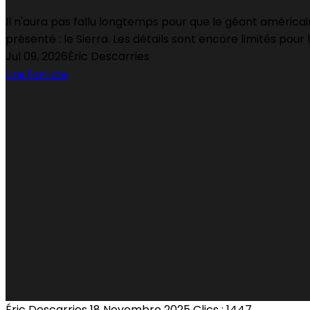
Il n'aura pas fallu longtemps pour que le géant américa
présenté : le Sierra. Les détails sont encore limités pou
Jul 09, 2026
Éric Descarries
Lire l'article
Éric Descarries
18 Novembre 2025
Clics : 1447