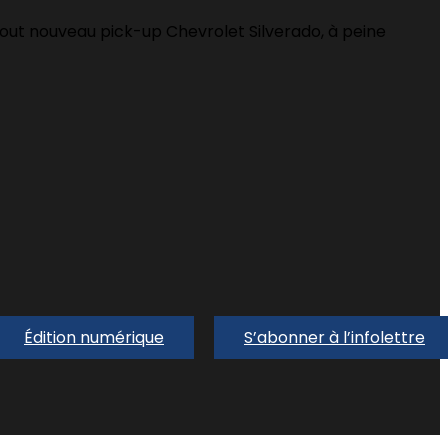
 tout nouveau pick-up Chevrolet Silverado, à peine
Édition numérique
S’abonner à l’infolettre