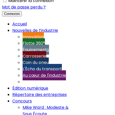
Maintenir la connexion
Mot de passe perdu ?
Connexion
Accueil
Nouvelles de l’industrie
Innovation
Flotte 360°
Équipements
Carrosserie
Coin du pneu
L'Écho du transport
Au cœur de l'industrie
Édition numérique
Répertoire des entreprises
Concours
Mike Ward : Modeste &
Sous Écoute