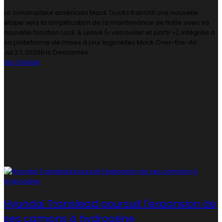
Le constructeur américain Mack Trucks franchit une nouvelle
étape vers la simplification de la maintenance de flotte avec sa
nouvelle fonction Lock & Leave (« verrouiller et partir »), intégrée à
sa plateforme de mises à jour logicielles Mack Over-the-Air ...
Jul 27, 2026
Éric Descarries
Lire l'article
Hyundai Translead poursuit l'expansion de
ses camions à hydrogène