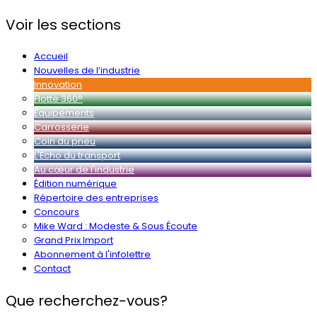
Voir les sections
Accueil
Nouvelles de l’industrie
Innovation
Flotte 360°
Équipements
Carrosserie
Coin du pneu
L'Écho du transport
Au cœur de l'industrie
Édition numérique
Répertoire des entreprises
Concours
Mike Ward : Modeste & Sous Écoute
Grand Prix Import
Abonnement à l'infolettre
Contact
Que recherchez-vous?