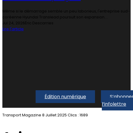
Même si le démarrage semble un peu laborieux, l'entreprise sud-
coréenne Hyundai Translead poursuit son expansion....
Jul 24, 2026
Éric Descarries
Lire l'article
Édition numérique
S’abonner
l’infolettre
Transport Magazine
8 Juillet 2025
Clics : 1689