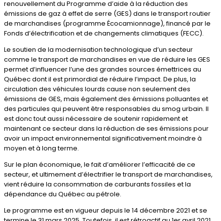
renouvellement du Programme d’aide à la réduction des
émissions de gaz à effet de serre (GES) dans le transport routier
de marchandises (programme Écocamionnage), financé par le
Fonds d’électrification et de changements climatiques (FECC).
Le soutien de la modernisation technologique d’un secteur
comme le transport de marchandises en vue de réduire les GES
permet d’influencer l’une des grandes sources émettrices au
Québec dont il est primordial de réduire l’impact. De plus, la
circulation des véhicules lourds cause non seulement des
émissions de GES, mais également des émissions polluantes et
des particules qui peuvent être responsables du smog urbain. Il
est donc tout aussi nécessaire de soutenir rapidement et
maintenant ce secteur dans la réduction de ses émissions pour
avoir un impact environnemental significativement moindre à
moyen et à long terme.
Sur le plan économique, le fait d’améliorer l’efficacité de ce
secteur, et ultimement d’électrifier le transport de marchandises,
vient réduire la consommation de carburants fossiles et la
dépendance du Québec au pétrole.
Le programme est en vigueur depuis le 14 décembre 2021 et se
termine le 31 mars 2025. Toutefois, il est rétroactif au 1er avril 2021