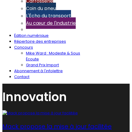
Carrosserie
Coin du pneu
L'Écho du transport
Au cœur de l'industrie
Édition numérique
Répertoire des entreprises
Concours
Mike Ward : Modeste & Sous
Écoute
Grand Prix Import
Abonnement à l'infolettre
Contact
Innovation
Mack propose la mise à jour facilitée