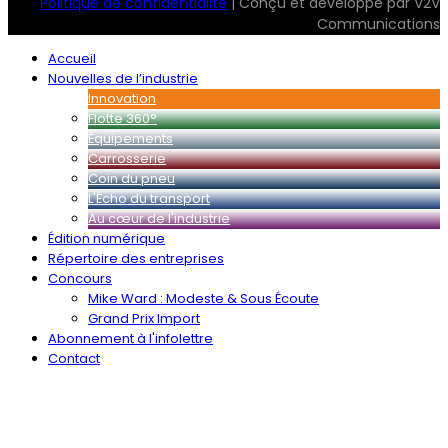
Politique de confidentialité
| Conçu et développé par V2V
Communications
Accueil
Nouvelles de l’industrie
Innovation
Flotte 360°
Équipements
Carrosserie
Coin du pneu
L'Écho du transport
Au cœur de l'industrie
Édition numérique
Répertoire des entreprises
Concours
Mike Ward : Modeste & Sous Écoute
Grand Prix Import
Abonnement à l'infolettre
Contact