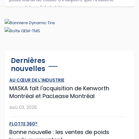
reprend du poil de la bête.
...
Jul 29, 2026
Cummins et PACCAR adaptent leurs
Dernières
logiciels d'antipollution
nouvelles
Cummins et PACCAR ont récemment annoncé des
AU CŒUR DE L'INDUSTRIE
modifications logicielles à leurs moteurs diesel afin que
MASKA fait l'acquisition de Kenworth
les routiers puissent continuer à rouler plus longtemps
Montréal et PacLease Montréal
après que les capteurs du camion o...
Aoû 03, 2026
Jul 28, 2026
FLOTTE 360°
Mack propose la mise à jour facilitée
Bonne nouvelle : les ventes de poids