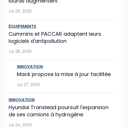
lourds augmentent
Le constructeur américain Mack Trucks franchit une
nouvelle étape vers la simplification de la
Jul 29, 2026
maintenance de flotte avec sa nouvelle fonction Lock
& Leave (« verrouiller et partir »), int�...
ÉQUIPEMENTS
Cummins et PACCAR adaptent leurs
Jul 27, 2026
logiciels d'antipollution
Jul 28, 2026
Hyundai Translead poursuit l'expansion de
ses camions à hydrogène
INNOVATION
Même si le démarrage semble un peu laborieux,
Mack propose la mise à jour facilitée
l'entreprise sud-coréenne Hyundai Translead poursuit
Jul 27, 2026
son expansion.
...
INNOVATION
Hyundai Translead poursuit l'expansion
Jul 24, 2026
de ses camions à hydrogène
Jul 24, 2026
Les Volvo VNL et VNR électriques joignent