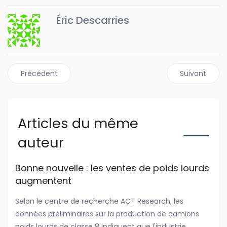
Éric Descarries
Article précédent : Un tour de piste pour une bonne ca
Article suivan
Précédent
Suivant
Articles du même
auteur
Bonne nouvelle : les ventes de poids lourds
augmentent
Selon le centre de recherche ACT Research, les
données préliminaires sur la production de camions
poids lourds de classe 8 indiquent que l'industrie