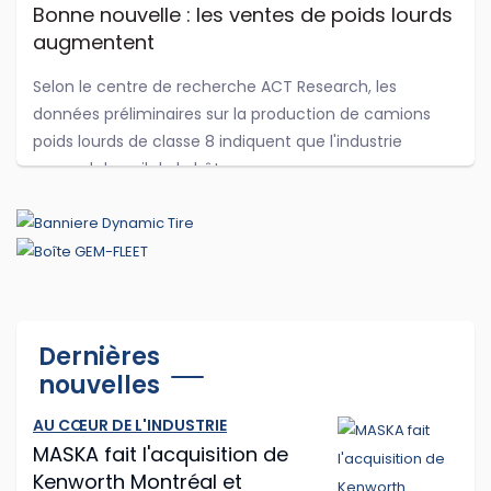
Bonne nouvelle : les ventes de poids lourds
augmentent
Selon le centre de recherche ACT Research, les
données préliminaires sur la production de camions
poids lourds de classe 8 indiquent que l'industrie
reprend du poil de la bête.
...
Jul 29, 2026
Cummins et PACCAR adaptent leurs
Dernières
logiciels d'antipollution
nouvelles
Cummins et PACCAR ont récemment annoncé des
AU CŒUR DE L'INDUSTRIE
modifications logicielles à leurs moteurs diesel afin que
MASKA fait l'acquisition de
les routiers puissent continuer à rouler plus longtemps
Kenworth Montréal et
après que les capteurs du camion o...