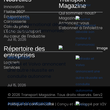
Magazine
Innovation
Flotte 360°
Qui sommes-nous?
Équipements
Magazines
INNOVATION
Carrosserie
Annoncez-vous
Yuchai International dévoile
Coin du pneu
S'abonner à l'infolettre
son moteur à l'ammoniac
L'Écho du transport
Au cœur de l'industrie
Jul 16, 2026
Répertoire des
entreprises
INNOVATION
Logiciels
Waabi et Volvo annoncent
Services
une autre réussite en
conduite autonome
Jul 15, 2026
© 2026 Transport Magazine. Tous droits réservés. Serv2
AU CŒUR DE L'INDUSTRIE
Politique de confidentialité
| Conçu et développé par V2V
Andy Corporation achète