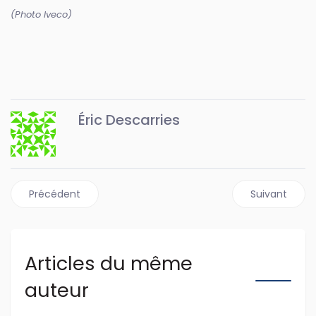
(Photo Iveco)
Éric Descarries
Article précédent : Ford arrête la production du F-150 Ligh
Article suiva
Précédent
Suivant
Articles du même
auteur