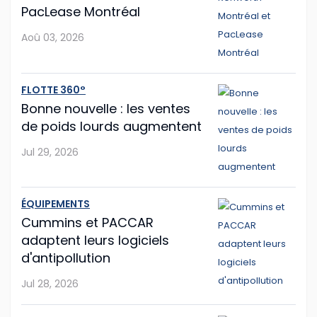
PacLease Montréal
Jul 28, 2026
Aoû 03, 2026
Mack propose la mise à jour facilitée
FLOTTE 360°
Le constructeur américain Mack Trucks franchit une
Bonne nouvelle : les ventes
nouvelle étape vers la simplification de la
de poids lourds augmentent
maintenance de flotte avec sa nouvelle fonction Lock
& Leave (« verrouiller et partir »), int�...
Jul 29, 2026
Jul 27, 2026
ÉQUIPEMENTS
Hyundai Translead poursuit l'expansion de
Cummins et PACCAR
ses camions à hydrogène
adaptent leurs logiciels
d'antipollution
Même si le démarrage semble un peu laborieux,
Jul 28, 2026
l'entreprise sud-coréenne Hyundai Translead poursuit
son expansion.