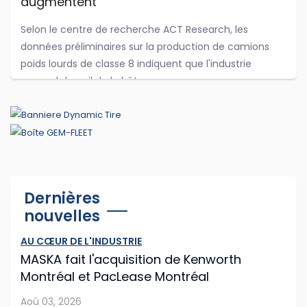
augmentent
Selon le centre de recherche ACT Research, les
données préliminaires sur la production de camions
poids lourds de classe 8 indiquent que l'industrie
reprend du poil de la bête.
...
Jul 29, 2026
Cummins et PACCAR adaptent leurs
Dernières
logiciels d'antipollution
nouvelles
Cummins et PACCAR ont récemment annoncé des
AU CŒUR DE L'INDUSTRIE
modifications logicielles à leurs moteurs diesel afin que
MASKA fait l'acquisition de Kenworth
les routiers puissent continuer à rouler plus longtemps
Montréal et PacLease Montréal
après que les capteurs du camion o...
Aoû 03, 2026
Jul 28, 2026