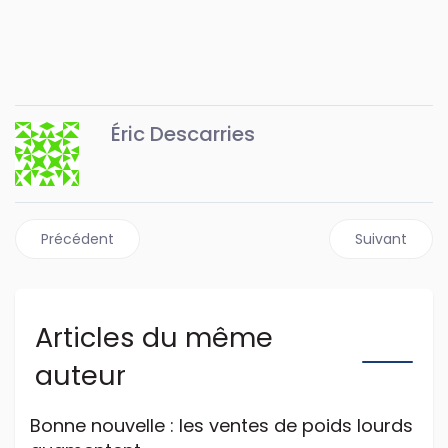
Éric Descarries
Article précédent : Communiqué SAAQ : Des véhicules lour
Article suiva
Précédent
Suivant
Articles du même
auteur
Bonne nouvelle : les ventes de poids lourds