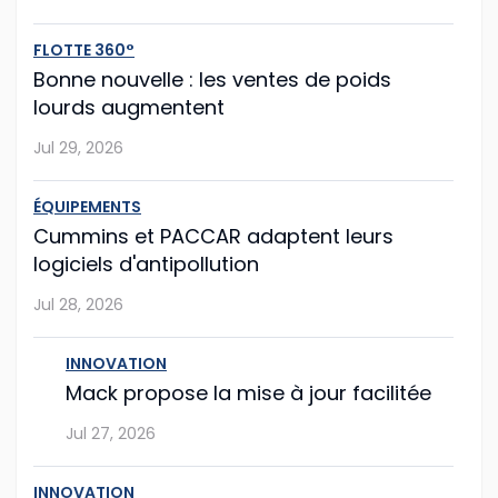
FLOTTE 360°
Mack propose la mise à jour facilitée
Bonne nouvelle : les ventes de poids
lourds augmentent
Le constructeur américain Mack Trucks franchit une
nouvelle étape vers la simplification de la
Jul 29, 2026
maintenance de flotte avec sa nouvelle fonction Lock
& Leave (« verrouiller et partir »), int�...
ÉQUIPEMENTS
Cummins et PACCAR adaptent leurs
Jul 27, 2026
logiciels d'antipollution
Jul 28, 2026
Hyundai Translead poursuit l'expansion de
ses camions à hydrogène
INNOVATION
Même si le démarrage semble un peu laborieux,
Mack propose la mise à jour facilitée
l'entreprise sud-coréenne Hyundai Translead poursuit
Jul 27, 2026
son expansion.
...
INNOVATION