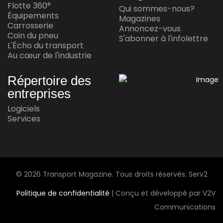
Flotte 360°
Qui sommes-nous?
réussite en conduite autonome
Équipements
Magazines
Carrosserie
Annoncez-vous
Jul 15, 2026
Coin du pneu
S'abonner à l'infolettre
L'Écho du transport
Au cœur de l'industrie
AU CŒUR DE L'INDUSTRIE
Andy Corporation achète Transport
Répertoire des
Express Frontières
entreprises
Jul 14, 2026
Logiciels
Services
AU CŒUR DE L'INDUSTRIE
Le plus grand transporteur automobile
maritime au monde arrive au Mexique
Jul 13, 2026
© 2026 Transport Magazine. Tous droits réservés. Serv2
Politique de confidentialité
| Conçu et développé par V2V
Communications