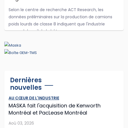
Selon le centre de recherche ACT Research, les
données préliminaires sur la production de camions
poids lourds de classe 8 indiquent que l'industrie
reprend du poil de la bête.
...
Jul 29, 2026
Cummins et PACCAR adaptent leurs
Dernières
logiciels d'antipollution
nouvelles
Cummins et PACCAR ont récemment annoncé des
AU CŒUR DE L'INDUSTRIE
modifications logicielles à leurs moteurs diesel afin que
MASKA fait l'acquisition de Kenworth
les routiers puissent continuer à rouler plus longtemps
Montréal et PacLease Montréal
après que les capteurs du camion o...
Aoû 03, 2026
Jul 28, 2026