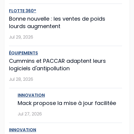
FLOTTE 360°
Mack propose la mise à jour facilitée
Bonne nouvelle : les ventes de poids
lourds augmentent
Le constructeur américain Mack Trucks franchit une
nouvelle étape vers la simplification de la
Jul 29, 2026
maintenance de flotte avec sa nouvelle fonction Lock
& Leave (« verrouiller et partir »), int�...
ÉQUIPEMENTS
Cummins et PACCAR adaptent leurs
Jul 27, 2026
logiciels d'antipollution
Jul 28, 2026
Hyundai Translead poursuit l'expansion de
ses camions à hydrogène
INNOVATION
Même si le démarrage semble un peu laborieux,
Mack propose la mise à jour facilitée
l'entreprise sud-coréenne Hyundai Translead poursuit
Jul 27, 2026
son expansion.
...
INNOVATION