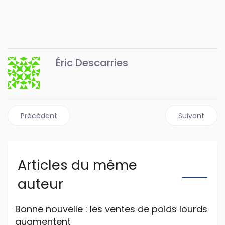
Éric Descarries
Article précédent : Avez-vous peur ?
Article suiv
Précédent
Suivant
Articles du même
auteur
Bonne nouvelle : les ventes de poids lourds
augmentent