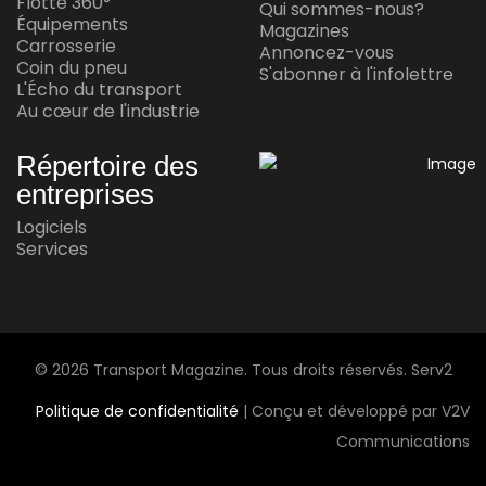
Flotte 360°
Qui sommes-nous?
réussite en conduite autonome
Équipements
Magazines
Carrosserie
Annoncez-vous
Jul 15, 2026
Coin du pneu
S'abonner à l'infolettre
L'Écho du transport
Au cœur de l'industrie
AU CŒUR DE L'INDUSTRIE
Andy Corporation achète Transport
Répertoire des
Express Frontières
entreprises
Jul 14, 2026
Logiciels
Services
AU CŒUR DE L'INDUSTRIE
Le plus grand transporteur automobile
maritime au monde arrive au Mexique
Jul 13, 2026
© 2026 Transport Magazine. Tous droits réservés. Serv2
Politique de confidentialité
| Conçu et développé par V2V
Communications