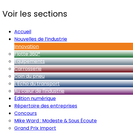
Voir les sections
Accueil
Nouvelles de l’industrie
Innovation
Flotte 360°
Équipements
Carrosserie
Coin du pneu
L'Écho du transport
Au cœur de l'industrie
Édition numérique
Répertoire des entreprises
Concours
Mike Ward : Modeste & Sous Écoute
Grand Prix Import