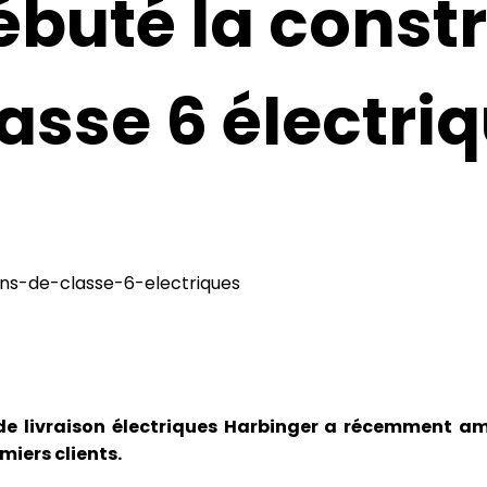
ébuté la const
asse 6 électri
e livraison électriques Harbinger a récemment amor
miers clients.