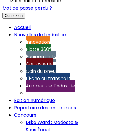
Maintenir la connexion
Mot de passe perdu ?
Connexion
Accueil
Nouvelles de l’industrie
Innovation
Flotte 360°
Équipements
Carrosserie
Coin du pneu
L'Écho du transport
Au cœur de l'industrie
Édition numérique
Répertoire des entreprises
Concours
Mike Ward : Modeste &
Sous Écoute