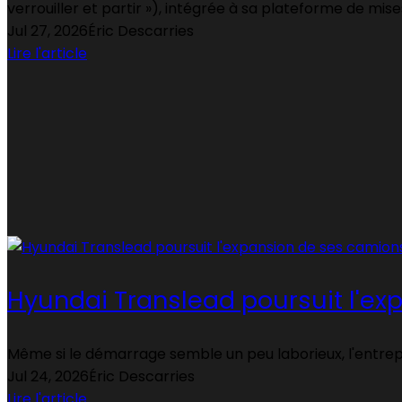
verrouiller et partir »), intégrée à sa plateforme de mises
Jul 27, 2026
Éric Descarries
Lire l'article
Hyundai Translead poursuit l'e
Même si le démarrage semble un peu laborieux, l'entrep
Jul 24, 2026
Éric Descarries
Lire l'article