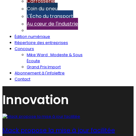
Carrosserie
Coin du pneu
L'Écho du transport
Au cœur de l'industrie
Édition numérique
Répertoire des entreprises
Concours
Mike Ward : Modeste & Sous
Écoute
Grand Prix Import
Abonnement à l'infolettre
Contact
Innovation
Mack propose la mise à jour facilitée