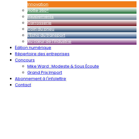
Innovation
Flotte 360°
Équipements
Carrosserie
Coin du pneu
L'Écho du transport
Au cœur de l'industrie
Édition numérique
Répertoire des entreprises
Concours
Mike Ward : Modeste & Sous Écoute
Grand Prix Import
Abonnement à l'infolettre
Contact