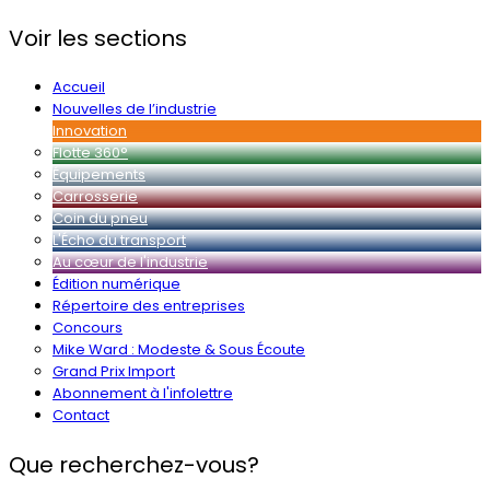
Voir les sections
Accueil
Nouvelles de l’industrie
Innovation
Flotte 360°
Équipements
Carrosserie
Coin du pneu
L'Écho du transport
Au cœur de l'industrie
Édition numérique
Répertoire des entreprises
Concours
Mike Ward : Modeste & Sous Écoute
Grand Prix Import
Abonnement à l'infolettre
Contact
Que recherchez-vous?