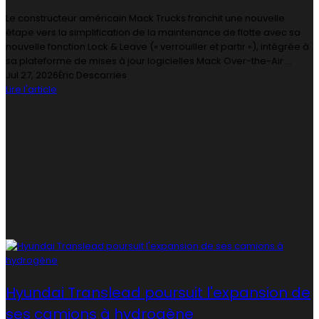
Le constructeur américain Mack Trucks franchit une nouvelle
étape vers la simplification de la maintenance de flotte avec sa
nouvelle fonction Lock & Leave (« verrouiller et partir »), intégrée à
sa plateforme de mises à jour logicielles Mack Over-the-Air ...
Jul 27, 2026
Éric Descarries
Lire l'article
Hyundai Translead poursuit l'expansion de
ses camions à hydrogène