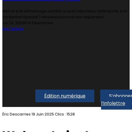
Même si le démarrage semble un peu laborieux, l'entreprise sud-
coréenne Hyundai Translead poursuit son expansion....
Jul 24, 2026
Éric Descarries
Lire l'article
Édition numérique
S’abonner
l’infolettre
Éric Descarries
19 Juin 2025
Clics : 1528