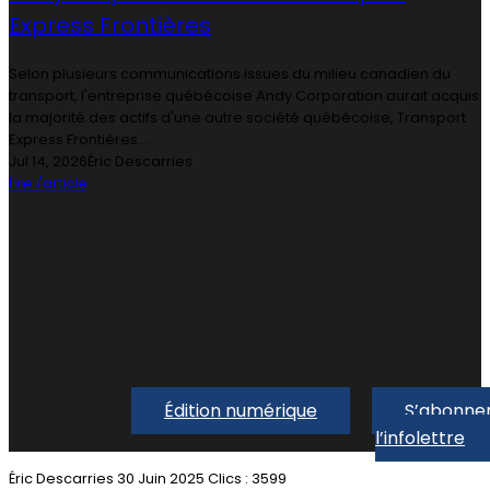
Express Frontières
Selon plusieurs communications issues du milieu canadien du
transport, l'entreprise québécoise Andy Corporation aurait acquis
la majorité des actifs d'une autre société québécoise, Transport
Express Frontières....
Jul 14, 2026
Éric Descarries
Lire l'article
Édition numérique
S’abonner
l’infolettre
Éric Descarries
30 Juin 2025
Clics : 3599