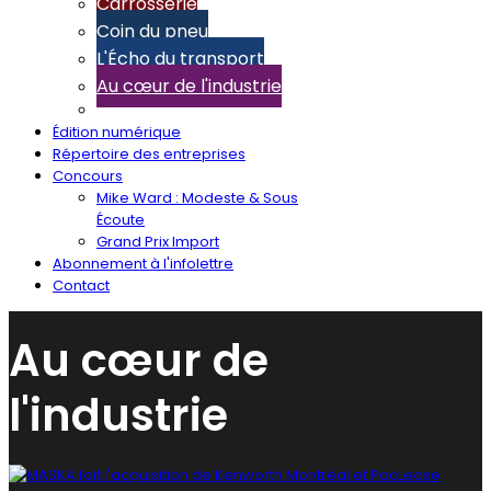
Carrosserie
Coin du pneu
L'Écho du transport
Au cœur de l'industrie
Édition numérique
Répertoire des entreprises
Concours
Mike Ward : Modeste & Sous
Écoute
Grand Prix Import
Abonnement à l'infolettre
Contact
Au cœur de
l'industrie