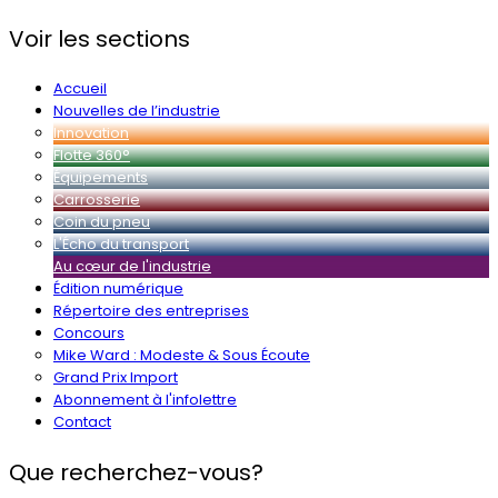
Voir les sections
Accueil
Nouvelles de l’industrie
Innovation
Flotte 360°
Équipements
Carrosserie
Coin du pneu
L'Écho du transport
Au cœur de l'industrie
Édition numérique
Répertoire des entreprises
Concours
Mike Ward : Modeste & Sous Écoute
Grand Prix Import
Abonnement à l'infolettre
Contact
Que recherchez-vous?