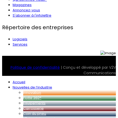
Magazines
Annoncez-vous
S'abonner à l'infolettre
Répertoire des entreprises
Logiciels
Services
© 2026 Transport Magazine. Tous droits réservés. Serv2
Politique de confidentialité
| Conçu et développé par V2V
Communications
Accueil
Nouvelles de l’industrie
Innovation
Flotte 360°
Équipements
Carrosserie
Coin du pneu