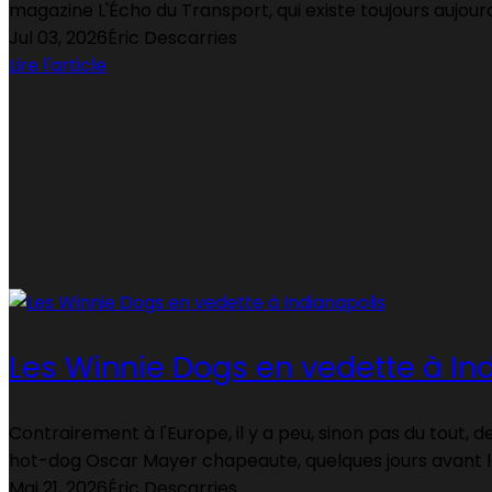
magazine L'Écho du Transport, qui existe toujours aujourd
Jul 03, 2026
Éric Descarries
Lire l'article
Les Winnie Dogs en vedette à In
Contrairement à l'Europe, il y a peu, sinon pas du tout, 
hot-dog Oscar Mayer chapeaute, quelques jours avant l
Mai 21, 2026
Éric Descarries