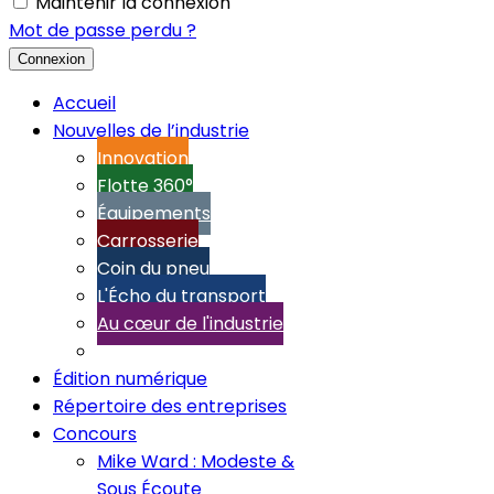
Maintenir la connexion
Mot de passe perdu ?
Connexion
Accueil
Nouvelles de l’industrie
Innovation
Flotte 360°
Équipements
Carrosserie
Coin du pneu
L'Écho du transport
Au cœur de l'industrie
Édition numérique
Répertoire des entreprises
Concours
Mike Ward : Modeste &
Sous Écoute