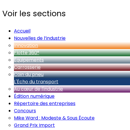
Voir les sections
Accueil
Nouvelles de l’industrie
Innovation
Flotte 360°
Équipements
Carrosserie
Coin du pneu
L'Écho du transport
Au cœur de l'industrie
Édition numérique
Répertoire des entreprises
Concours
Mike Ward : Modeste & Sous Écoute
Grand Prix Import