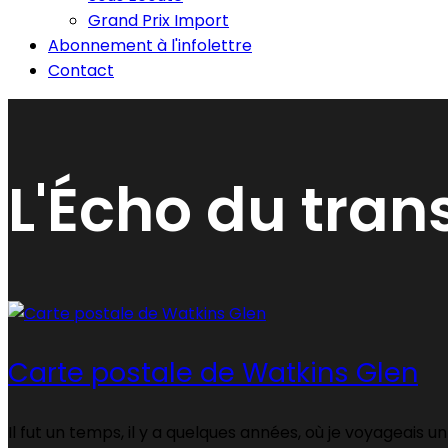
Grand Prix Import
Abonnement à l'infolettre
Contact
L'Écho du tran
Carte postale de Watkins Glen
Il fut un temps, il y a quelques années, où je voyageais u