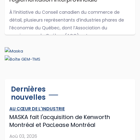
À l’initiative du Conseil canadien du commerce de
détail, plusieurs représentants d’industries phares de
l’économie du Québec, dont l’Association du
camionnage du Québec (ACQ) ont cos...
Jul 22, 2025
Selon Julie Gascon, PDG du port de
Montréal, la diversification des marchés
passe par des capacités portuaires
Dernières
Dans sa dernière édition, Transport Magazine publiait
additionnelles
nouvelles
un article sur l’avancement des travaux de
construction du terminal de conteneurs de
AU CŒUR DE L'INDUSTRIE
Contrecœur, un projet de plus de 1,5 milliard de doll...
MASKA fait l'acquisition de Kenworth
Montréal et PacLease Montréal
Jul 22, 2025
Aoû 03, 2026