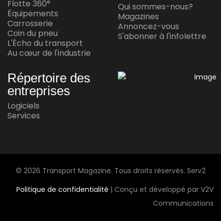
Flotte 360°
Qui sommes-nous?
réussite en conduite autonome
Équipements
Magazines
Carrosserie
Annoncez-vous
Jul 15, 2026
Coin du pneu
S'abonner à l'infolettre
L'Écho du transport
Au cœur de l'industrie
AU CŒUR DE L'INDUSTRIE
Andy Corporation achète Transport
Répertoire des
Express Frontières
entreprises
Jul 14, 2026
Logiciels
Services
AU CŒUR DE L'INDUSTRIE
Le plus grand transporteur automobile
maritime au monde arrive au Mexique
Jul 13, 2026
© 2026 Transport Magazine. Tous droits réservés. Serv2
Politique de confidentialité
| Conçu et développé par V2V
Communications