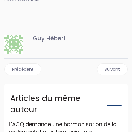
Production d'Acier
Guy Hébert
Article précédent : Des échanges fructueux à la 9e Journ
Article suiva
Précédent
Suivant
Articles du même
auteur
L’ACQ demande une harmonisation de la
réglementation interprovinciale