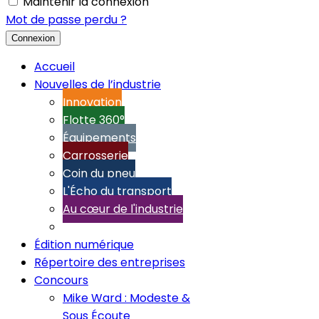
Maintenir la connexion
Mot de passe perdu ?
Connexion
Accueil
Nouvelles de l’industrie
Innovation
Flotte 360°
Équipements
Carrosserie
Coin du pneu
L'Écho du transport
Au cœur de l'industrie
Édition numérique
Répertoire des entreprises
Concours
Mike Ward : Modeste &
Sous Écoute