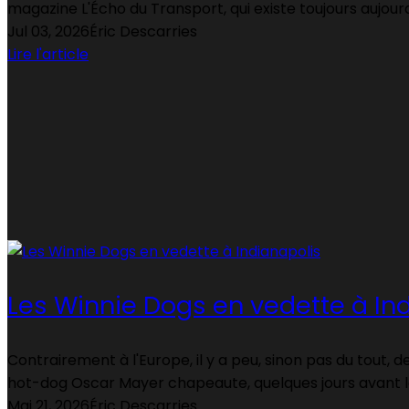
magazine L'Écho du Transport, qui existe toujours aujourd
Jul 03, 2026
Éric Descarries
Lire l'article
Les Winnie Dogs en vedette à In
Contrairement à l'Europe, il y a peu, sinon pas du tout, 
hot-dog Oscar Mayer chapeaute, quelques jours avant l
Mai 21, 2026
Éric Descarries