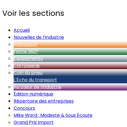
Voir les sections
Accueil
Nouvelles de l’industrie
Innovation
Flotte 360°
Équipements
Carrosserie
Coin du pneu
L'Écho du transport
Au cœur de l'industrie
Édition numérique
Répertoire des entreprises
Concours
Mike Ward : Modeste & Sous Écoute
Grand Prix Import