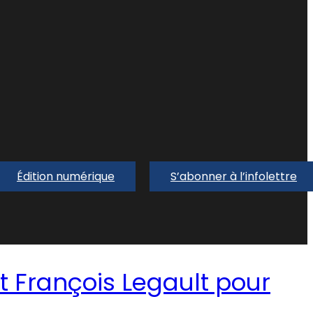
Édition numérique
S’abonner à l’infolettre
t François Legault pour