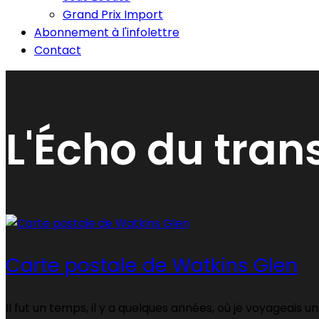
Grand Prix Import
Abonnement à l'infolettre
Contact
L'Écho du tran
Carte postale de Watkins Glen
Il fut un temps, il y a quelques années, où je voyageais u